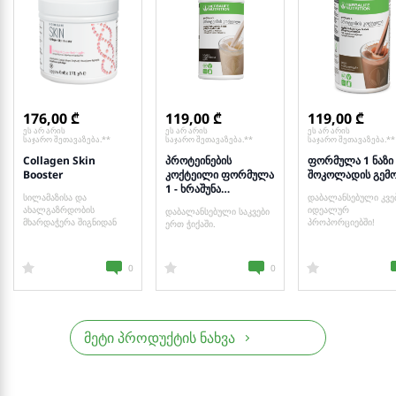
176,00
119,00
119,00
ეს არ არის
ეს არ არის
ეს არ არის
საჯარო შეთავაზება.**
საჯარო შეთავაზება.**
საჯარო შეთავაზება.**
Collagen Skin
პროტეინების
ფორმულა 1 ნაზი
Booster
კოქტეილი ფორმულა
შოკოლადის გემ
1 - ხრაშუნა
სილამაზისა და
დაბალანსებული კვე
ორცხობილას
ახალგაზრდობის
იდეალურ
დაბალანსებული საკვები
გემოთი
მხარდაჭერა შიგნიდან
პროპორციებში!
ერთ ჭიქაში.
0
0
მეტი პროდუქტის ნახვა