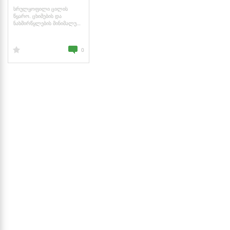
სრულყოფილი ცილის
წყარო. ცხიმების და
ნახშირწყლების მინიმალური
შემადგენლობა. შეიცავს
ცილების ძვირფას
სახეობებს: სოიოს და
0
შრატის ცილას